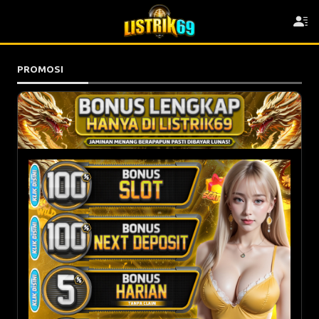
PROMOSI
BONUS NEW MEMBER 100%
Syarat Dan ketentuan :
Promosi Untuk Semua New Member LISTRIK69
Dengan Min Deposit 25.000,
Bonus Next Deposit 100% Listrik69
Maximal Bonus yang diberikan 25.000,-.
Syarat Dan ketentuan :
Bonus hanya berlaku untuk permainan Slot.
Promosi Untuk Semua New Member LISTRIK69
Batas Withdraw untuk bonus ini 1x24 jam, jika lewat
Dengan Min Deposit 50k dan 100k.