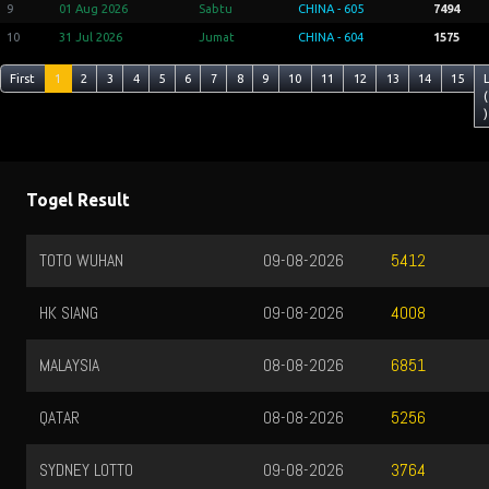
9
01 Aug 2026
Sabtu
CHINA - 605
7494
10
31 Jul 2026
Jumat
CHINA - 604
1575
First
1
2
3
4
5
6
7
8
9
10
11
12
13
14
15
(
)
Togel Result
TOTO WUHAN
09-08-2026
5412
HK SIANG
09-08-2026
4008
MALAYSIA
08-08-2026
6851
QATAR
08-08-2026
5256
SYDNEY LOTTO
09-08-2026
3764