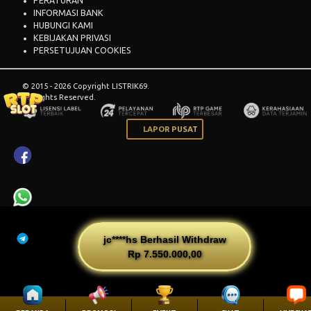
PERATURAN
INFORMASI BANK
HUBUNGI KAMI
KEBIJAKAN PRIVASI
PERSETUJUAN COOKIES
© 2015 - 2026 Copyright LISTRIK69.
All Rights Reserved.
LAPOR PUSAT
jc****hs Berhasil Withdraw
Rp 7.550.000,00