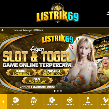
Selamat datang di LISTRIK69
Selamat datang di LISTRIK69
TOGEL
SLOT
LIVE CASINO
SPORT
ARCADE
SABU