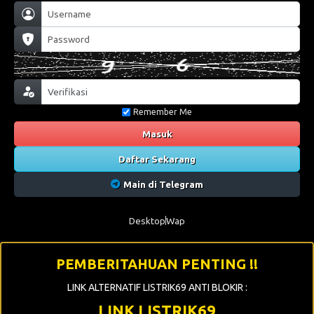
Remember Me
Masuk
Daftar Sekarang
Main di Telegram
Desktop
Wap
PEMBERITAHUAN PENTING !!
LINK ALTERNATIF LISTRIK69 ANTI BLOKIR :
LINK LISTRIK69