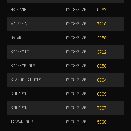
HK SIANG
07-08-2026
8867
MALAYSIA
07-08-2026
7218
QATAR
07-08-2026
3158
SYDNEY LOTTO
07-08-2026
3712
SYDNEYPOOLS
07-08-2026
0158
SHANDONG POOLS
07-08-2026
8294
CHINAPOOLS
07-08-2026
6699
SINGAPORE
07-08-2026
7907
TAIWANPOOLS
07-08-2026
5838