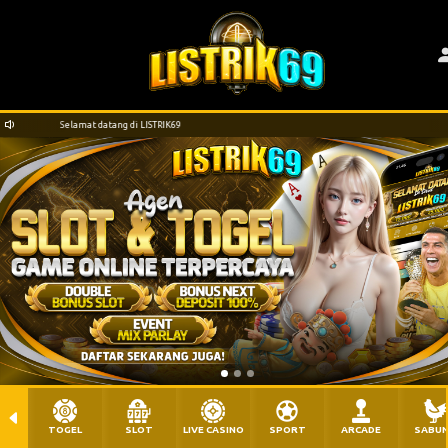
Selamat datang di LISTRIK69
TOGEL
SLOT
LIVE CASINO
SPORT
ARCADE
SABU